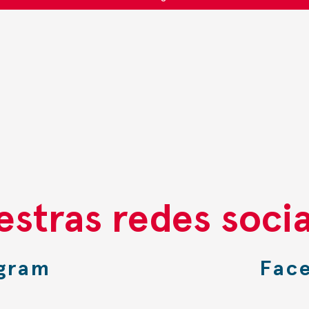
stras redes socia
agram
Fac